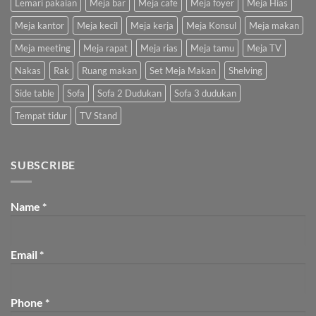
Lemari pakaian
Meja bar
Meja cafe
Meja foyer
Meja Hias
Meja kantor
Meja kecil
Meja kerja
Meja Konsul
Meja makan
Meja meeting
Meja rapat
Meja rias
Meja tamu
Meja TV
Nakas
Rak
Ruang makan
Set Meja Makan
Shelving
Side table
Sofa
Sofa 2 Dudukan
Sofa 3 dudukan
Tempat tidur
TV Stand
SUBSCRIBE
Name
*
Email
*
Phone
*