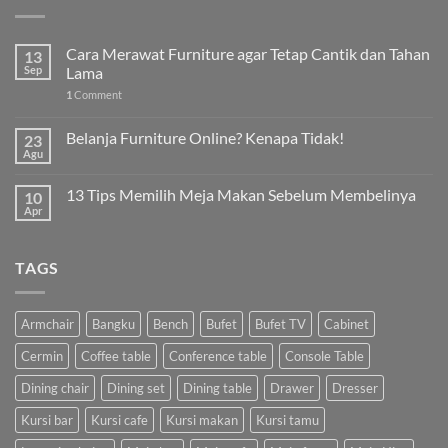
Cara Merawat Furniture agar Tetap Cantik dan Tahan
13
Sep
Lama
1
Comment
Belanja Furniture Online? Kenapa Tidak!
23
Agu
13 Tips Memilih Meja Makan Sebelum Membelinya
10
Apr
TAGS
Armchair
Bangku
Bench
Bufet
Bufet TV
Cabinet
Cermin
Coffee table
Conference table
Console Table
Dining chair
Dining set
Dining table
Drawer
Dresser
Kursi bar
Kursi cafe
Kursi makan
Kursi tamu