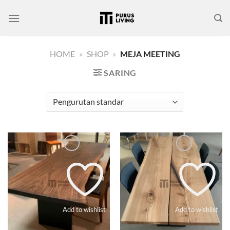
Skip
to
content
HOME
»
SHOP
»
MEJA MEETING
SARING
Add to wishlist
Add to wishlist