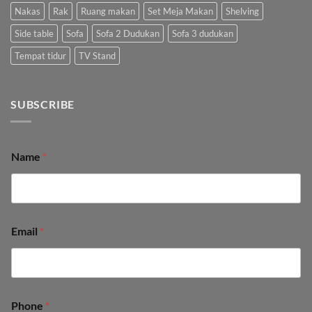
Nakas
Rak
Ruang makan
Set Meja Makan
Shelving
Side table
Sofa
Sofa 2 Dudukan
Sofa 3 dudukan
Tempat tidur
TV Stand
SUBSCRIBE
Name
*
Email
*
Phone
*