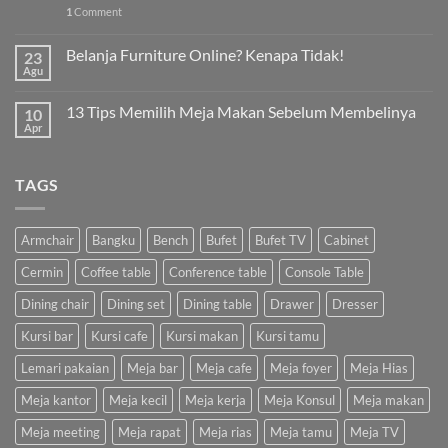
1
Comment
Belanja Furniture Online? Kenapa Tidak!
23
Agu
13 Tips Memilih Meja Makan Sebelum Membelinya
10
Apr
TAGS
Armchair
Bangku
Bench
Bufet
Bufet TV
Cabinet
Cermin
Coffee table
Conference table
Console Table
Dining chair
Dining set
Dining table
Drawer
Dresser
Kursi bar
Kursi cafe
Kursi makan
Kursi tamu
Lemari pakaian
Meja bar
Meja cafe
Meja foyer
Meja Hias
Meja kantor
Meja kecil
Meja kerja
Meja Konsul
Meja makan
Meja meeting
Meja rapat
Meja rias
Meja tamu
Meja TV