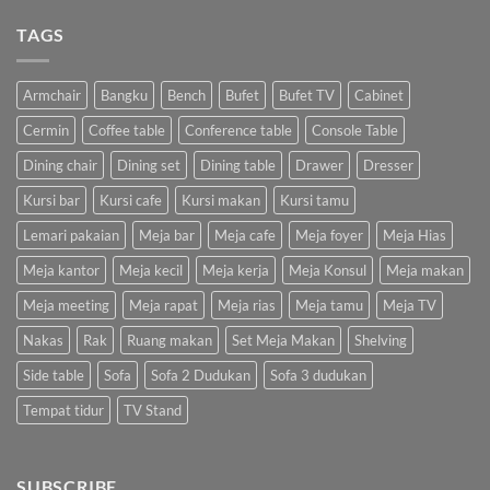
TAGS
Armchair
Bangku
Bench
Bufet
Bufet TV
Cabinet
Cermin
Coffee table
Conference table
Console Table
Dining chair
Dining set
Dining table
Drawer
Dresser
Kursi bar
Kursi cafe
Kursi makan
Kursi tamu
Lemari pakaian
Meja bar
Meja cafe
Meja foyer
Meja Hias
Meja kantor
Meja kecil
Meja kerja
Meja Konsul
Meja makan
Meja meeting
Meja rapat
Meja rias
Meja tamu
Meja TV
Nakas
Rak
Ruang makan
Set Meja Makan
Shelving
Side table
Sofa
Sofa 2 Dudukan
Sofa 3 dudukan
Tempat tidur
TV Stand
SUBSCRIBE