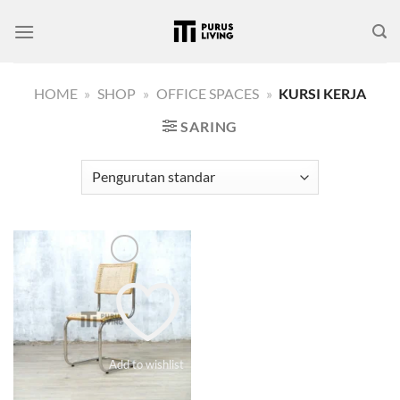
Skip
to
content
HOME
»
SHOP
»
OFFICE SPACES
»
KURSI KERJA
SARING
Add to wishlist