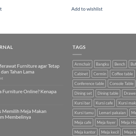
t
Add to wishlist
RNAL
TAGS
Armchair
Bangku
Bench
Bu
erawat Furniture agar Tetap
 dan Tahan Lama
Cabinet
Cermin
Coffee table
nt
Conference table
Console Table
a Furniture Online? Kenapa
Dining set
Dining table
Drawe
Kursi bar
Kursi cafe
Kursi ma
s Memilih Meja Makan
Kursi tamu
Lemari pakaian
Me
um Membelinya
Meja cafe
Meja foyer
Meja Hi
Meja kantor
Meja kecil
Meja k