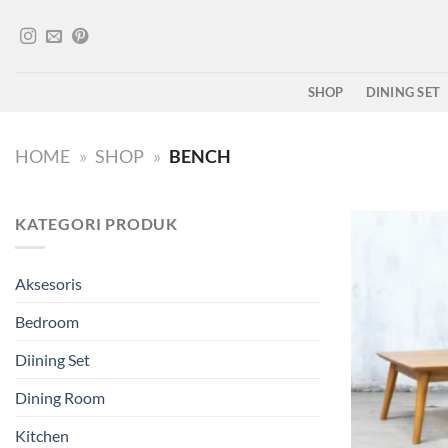
Skip
to
content
SHOP
DINING SET
HOME
»
SHOP
»
BENCH
KATEGORI PRODUK
Aksesoris
Bedroom
Diining Set
Dining Room
Kitchen