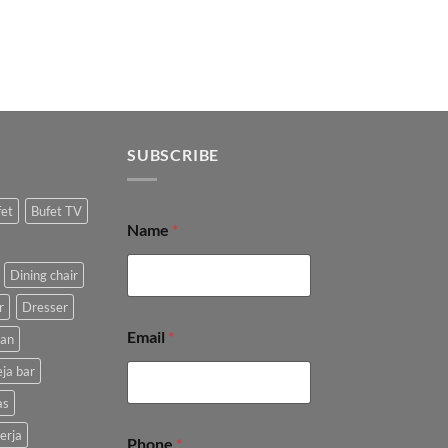
SUBSCRIBE
fet
Bufet TV
Name
*
Dining chair
r
Dresser
Email
*
kan
ja bar
as
erja
Phone
*