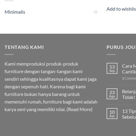
Add to wishlis
Minimalis
(2)
TENTANG KAMI
PURUS JOU
Kami memproduksi produk-produk
Cara M
13
furniture dengan tangan-tangan kami
Sep
Cantik
sendiri sehingga kualitasnya dapat kami jaga
1
Comme
dengan sepenuh hati. Karena bagi kami
Belanj
23
furniture bukan hanya barang untuk
Agu
Tidak!
memenuhi rumah, furniture bagi kami adalah
karya seni yang memiliki nilai. (
Read More
)
13 Tip
10
Apr
Sebel