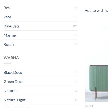
Besi
(4)
Add to wishlis
kaca
(1)
Kayu Jati
(12)
Marmer
(1)
Rotan
(2)
WARNA
Black Duco
(1)
Green Duco
(1)
Natural
(1)
Natural Light
(5)
BUFET