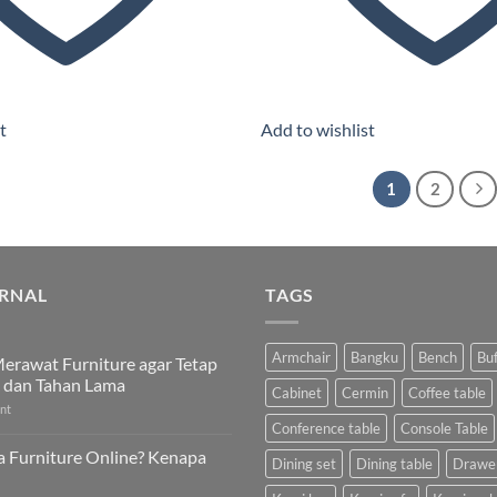
t
Add to wishlist
1
2
RNAL
TAGS
Armchair
Bangku
Bench
Bu
erawat Furniture agar Tetap
 dan Tahan Lama
Cabinet
Cermin
Coffee table
nt
Conference table
Console Table
a Furniture Online? Kenapa
Dining set
Dining table
Drawe