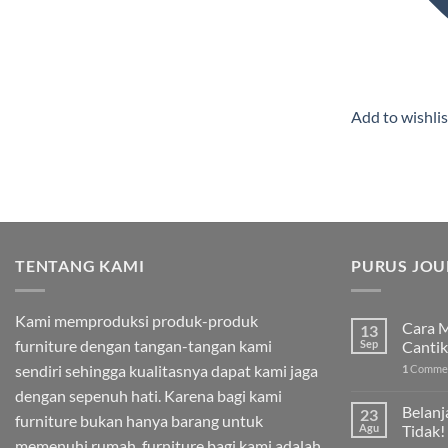
Add to wishlis
TENTANG KAMI
PURUS JOU
Kami memproduksi produk-produk
Cara M
13
furniture dengan tangan-tangan kami
Sep
Cantik
sendiri sehingga kualitasnya dapat kami jaga
1
Comme
dengan sepenuh hati. Karena bagi kami
Belanj
23
furniture bukan hanya barang untuk
Agu
Tidak!
memenuhi rumah, furniture bagi kami adalah