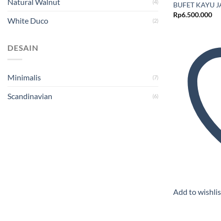
Natural Walnut
(4)
BUFET KAYU J
Rp
6.500.000
White Duco
(2)
DESAIN
Minimalis
(7)
Scandinavian
(6)
Add to wishlis