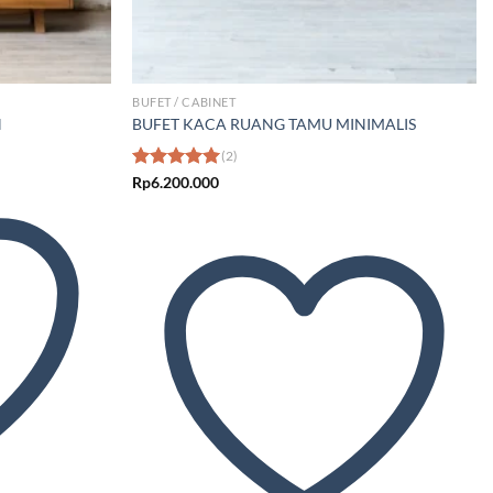
BUFET / CABINET
N
BUFET KACA RUANG TAMU MINIMALIS
(2)
Dinilai
Rp
6.200.000
5.00
dari 5