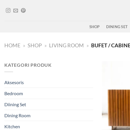
Skip
to
content
SHOP
DINING SET
HOME
»
SHOP
»
LIVING ROOM
»
BUFET / CABIN
KATEGORI PRODUK
Aksesoris
Bedroom
Diining Set
Dining Room
Kitchen