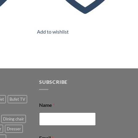
Add to wishlist
SUBSCRIBE
fet
Bufet TV
Name
*
Dining chair
r
Dresser
Email
*