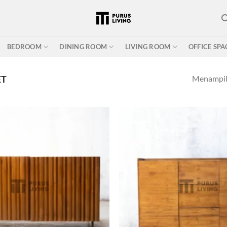
BEDROOM
DINING ROOM
LIVING ROOM
OFFICE SPA
Menampilk
ET
Add to wishlist