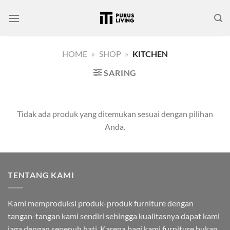
Skip
to
content
HOME
»
SHOP
»
KITCHEN
SARING
Tidak ada produk yang ditemukan sesuai dengan pilihan
Anda.
TENTANG KAMI
Kami memproduksi produk-produk furniture dengan
tangan-tangan kami sendiri sehingga kualitasnya dapat kami
jaga dengan sepenuh hati. Karena bagi kami furniture bukan