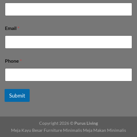
Email
*
Phone
*
Submit
Copyright 2026 ©
Purus Living
Meja Kayu Besar
Furniture Minimalis
Meja Makan Minimalis