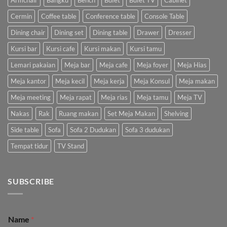
Armchair
Bangku
Bench
Bufet
Bufet TV
Cabinet
Cermin
Coffee table
Conference table
Console Table
Dining chair
Dining set
Dining table
Drawer
Dresser
Kursi bar
Kursi cafe
Kursi makan
Kursi tamu
Lemari pakaian
Meja bar
Meja cafe
Meja foyer
Meja Hias
Meja kantor
Meja kecil
Meja kerja
Meja Konsul
Meja makan
Meja meeting
Meja rapat
Meja rias
Meja tamu
Meja TV
Nakas
Rak
Ruang makan
Set Meja Makan
Shelving
Side table
Sofa
Sofa 2 Dudukan
Sofa 3 dudukan
Tempat tidur
TV Stand
SUBSCRIBE
Name
*