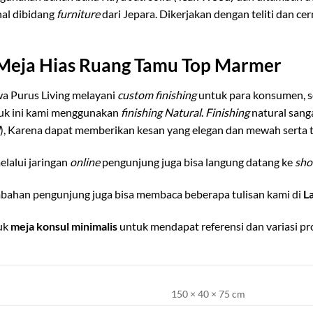
nal dibidang
furniture
dari Jepara. Dikerjakan dengan teliti dan c
 Meja Hias Ruang Tamu Top Marmer
a Purus Living melayani
custom finishing
untuk para konsumen, 
duk ini kami menggunakan
finishing Natural
.
Finishing
natural sang
), Karena dapat memberikan kesan yang elegan dan mewah serta t
lalui jaringan
online
pengunjung juga bisa langung datang ke
sh
bahan pengunjung juga bisa membaca beberapa tulisan kami di
L
duk
meja konsul minimalis
untuk mendapat referensi dan variasi pr
150 × 40 × 75 cm