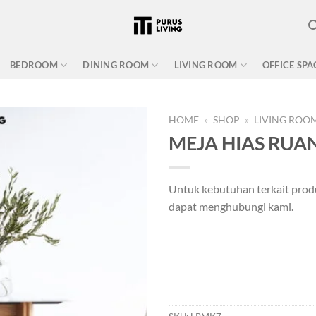
BEDROOM
DINING ROOM
LIVING ROOM
OFFICE SPA
HOME
»
SHOP
»
LIVING ROO
MEJA HIAS RU
Add to
Untuk kebutuhan terkait prod
wishlist
dapat menghubungi kami.