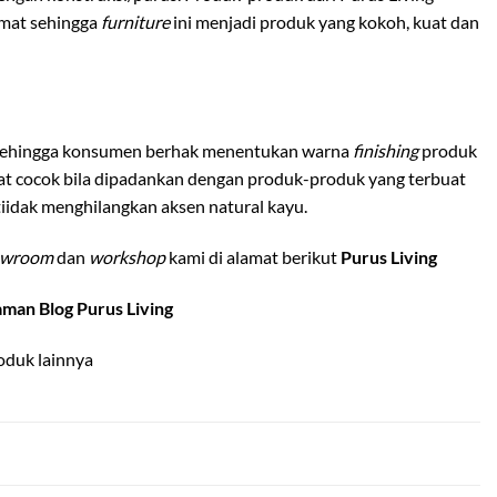
ermat sehingga
furniture
ini menjadi produk yang kokoh, kuat dan
sehingga konsumen berhak menentukan warna
finishing
produk
at cocok bila dipadankan dengan produk-produk yang terbuat
iidak menghilangkan aksen natural kayu.
owroom
dan
workshop
kami di alamat berikut
Purus Living
aman Blog Purus Living
oduk lainnya