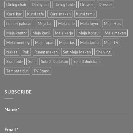
Dining chair
Dining set
Dining table
Drawer
Dresser
Kursi bar
Kursi cafe
Kursi makan
Kursi tamu
Lemari pakaian
Meja bar
Meja cafe
Meja foyer
Meja Hias
Meja kantor
Meja kecil
Meja kerja
Meja Konsul
Meja makan
Meja meeting
Meja rapat
Meja rias
Meja tamu
Meja TV
Nakas
Rak
Ruang makan
Set Meja Makan
Shelving
Side table
Sofa
Sofa 2 Dudukan
Sofa 3 dudukan
Tempat tidur
TV Stand
SUBSCRIBE
Name
*
Email
*