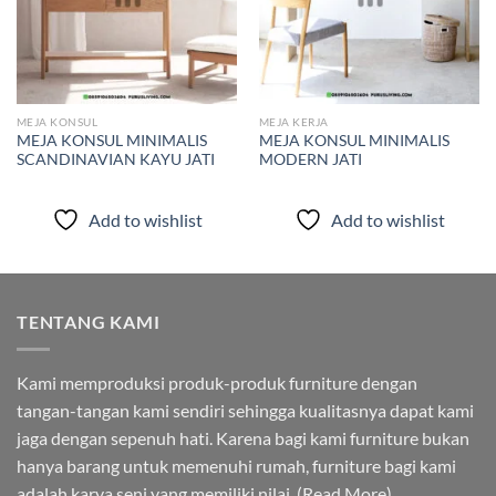
MEJA KONSUL
MEJA KERJA
MEJA KONSUL MINIMALIS
MEJA KONSUL MINIMALIS
SCANDINAVIAN KAYU JATI
MODERN JATI
Add to wishlist
Add to wishlist
TENTANG KAMI
Kami memproduksi produk-produk furniture dengan
tangan-tangan kami sendiri sehingga kualitasnya dapat kami
jaga dengan sepenuh hati. Karena bagi kami furniture bukan
hanya barang untuk memenuhi rumah, furniture bagi kami
adalah karya seni yang memiliki nilai. (
Read More
)