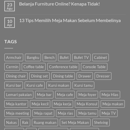
Belanja Furniture Online? Kenapa Tidak!
23
Agu
13 Tips Memilih Meja Makan Sebelum Membelinya
10
Apr
TAGS
Armchair
Bangku
Bench
Bufet
Bufet TV
Cabinet
Cermin
Coffee table
Conference table
Console Table
Dining chair
Dining set
Dining table
Drawer
Dresser
Kursi bar
Kursi cafe
Kursi makan
Kursi tamu
Lemari pakaian
Meja bar
Meja cafe
Meja foyer
Meja Hias
Meja kantor
Meja kecil
Meja kerja
Meja Konsul
Meja makan
Meja meeting
Meja rapat
Meja rias
Meja tamu
Meja TV
Nakas
Rak
Ruang makan
Set Meja Makan
Shelving