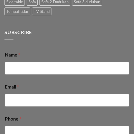
Side table
Sofa
Sofa 2 Dudukan
Sofa 3 dudukan
Tempat tidur
TV Stand
SUBSCRIBE
Name
*
Email
*
Phone
*