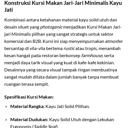
Konstruksi Kursi Makan Jari-Jari Minimalis Kayu
Jati
Kombinasi antara ketahanan material kayu solid utuh dan
desain siluet yang
photogenic
menjadikan Kursi Makan Jari-
jari Minimalis pilihan yang sangat strategis untuk sektor
komersial dan B2B. Kursi ini siap menyempurnakan atmosfer
bersantap di vila-vila bertema
rustic
atau tropis, menambah
kesan hangat pada restoran berkonsep
farmhouse
, serta
menjadi daya tarik visual yang kuat di kafe-kafe kekinian.
Desainnya yang secara visual tampak ringan membuatnya
sangat mudah ditata dalam jumlah banyak tanpa membuat
ruangan terasa sempit.
Spesifikasi Kursi Makan:
Material Rangka:
Kayu Jati Solid Pilihan.
Material Dudukan:
Kayu Solid Utuh dengan Lekukan
Ergonomis (
Saddle Seat
).