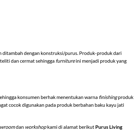
an ditambah dengan konstruksi/purus. Produk-produk dari
teliti dan cermat sehingga
furniture
ini menjadi produk yang
sehingga konsumen berhak menentukan warna
finishing
produk
gat cocok digunakan pada produk berbahan baku kayu jati
owroom
dan
workshop
kami di alamat berikut
Purus Living