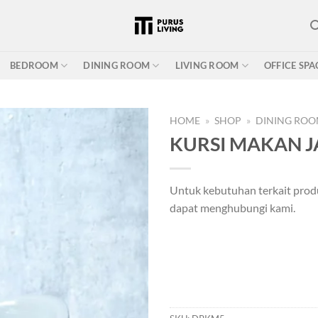
BEDROOM
DINING ROOM
LIVING ROOM
OFFICE SPA
HOME
»
SHOP
»
DINING RO
KURSI MAKAN J
Add to
Untuk kebutuhan terkait prod
wishlist
dapat menghubungi kami.