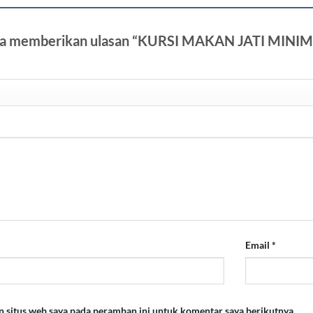
tama memberikan ulasan “KURSI MAKAN JATI MI
Email
*
n situs web saya pada peramban ini untuk komentar saya berikutnya.