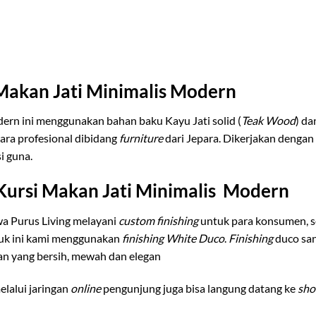
 Makan Jati Minimalis Modern
dern ini menggunakan bahan baku Kayu Jati solid (
Teak Wood
) d
para profesional dibidang
furniture
dari Jepara. Dikerjakan dengan 
i guna.
 Kursi Makan Jati Minimalis Modern
a Purus Living melayani
custom finishing
untuk para konsumen, 
duk ini kami menggunakan
finishing White Duco
.
Finishing
duco san
n yang bersih, mewah dan elegan
lalui jaringan
online
pengunjung juga bisa langung datang ke
sh