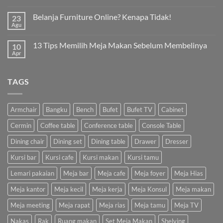
Belanja Furniture Online? Kenapa Tidak!
23
Agu
13 Tips Memilih Meja Makan Sebelum Membelinya
10
Apr
TAGS
Armchair
Bangku
Bench
Bufet
Bufet TV
Cabinet
Cermin
Coffee table
Conference table
Console Table
Dining chair
Dining set
Dining table
Drawer
Dresser
Kursi bar
Kursi cafe
Kursi makan
Kursi tamu
Lemari pakaian
Meja bar
Meja cafe
Meja foyer
Meja Hias
Meja kantor
Meja kecil
Meja kerja
Meja Konsul
Meja makan
Meja meeting
Meja rapat
Meja rias
Meja tamu
Meja TV
Nakas
Rak
Ruang makan
Set Meja Makan
Shelving