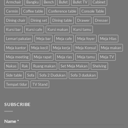
Armchair
Bangku
Bench
Bufet
Bufet TV
Cabinet
Cermin
Coffee table
Conference table
Console Table
Dining chair
Dining set
Dining table
Drawer
Dresser
Kursi bar
Kursi cafe
Kursi makan
Kursi tamu
Lemari pakaian
Meja bar
Meja cafe
Meja foyer
Meja Hias
Meja kantor
Meja kecil
Meja kerja
Meja Konsul
Meja makan
Meja meeting
Meja rapat
Meja rias
Meja tamu
Meja TV
Nakas
Rak
Ruang makan
Set Meja Makan
Shelving
Side table
Sofa
Sofa 2 Dudukan
Sofa 3 dudukan
Tempat tidur
TV Stand
SUBSCRIBE
Name
*