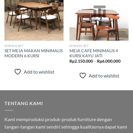
Add to
Add to
wishlist
wishlist
DIINING SET
DIINING SET
SET MEJA MAKAN MINIMALIS
MEJA CAFE MINIMALIS 4
MODERN 6 KURSI
KURSI KAYU JATI
Renta
Rp
2.150.000
–
Rp
6.000.000
harga:
Rp2.15
Add to wishlist
hingga
Add to wishlist
Rp6.00
TENTANG KAMI
Kami memproduksi produk-produk furniture dengan
tangan-tangan kami sendiri sehingga kualitasnya dapat kami