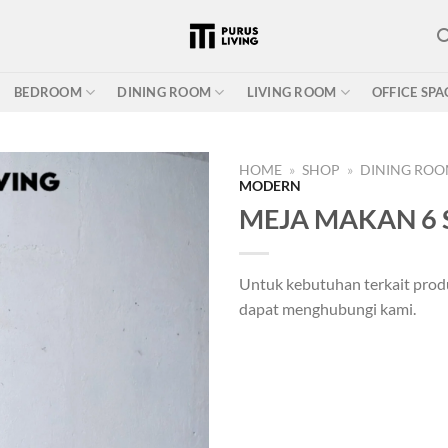
BEDROOM
DINING ROOM
LIVING ROOM
OFFICE SPA
HOME
»
SHOP
»
DINING RO
MODERN
MEJA MAKAN 6 
Add to
wishlist
Untuk kebutuhan terkait prod
dapat menghubungi kami.