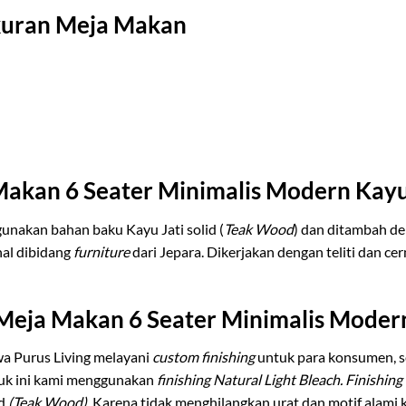
Ukuran Meja Makan
Makan 6 Seater Minimalis Modern Kayu
unakan bahan baku Kayu Jati solid (
Teak Wood
) dan ditambah de
nal dibidang
furniture
dari Jepara. Dikerjakan dengan teliti dan c
 Meja Makan 6 Seater Minimalis Modern
a Purus Living melayani
custom finishing
untuk para konsumen, 
duk ini kami menggunakan
finishing Natural Light Bleach. Finishing
d
(Teak Wood).
Karena tidak menghilangkan urat dan motif alami 