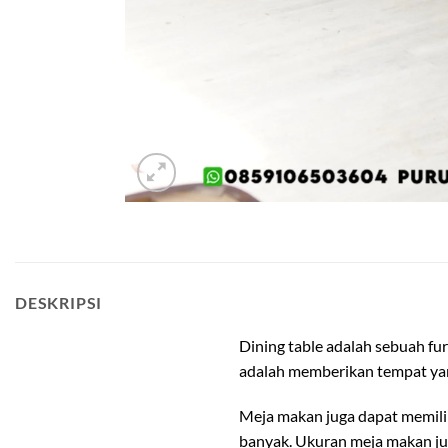
meja makan 6 seater
DESKRIPSI
Dining table adalah sebuah fu
adalah memberikan tempat ya
Meja makan juga dapat memilik
banyak. Ukuran meja makan ju