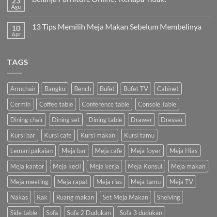
23
Agu
13 Tips Memilih Meja Makan Sebelum Membelinya
10
Apr
TAGS
Armchair
Bangku
Bench
Bufet
Bufet TV
Cabinet
Cermin
Coffee table
Conference table
Console Table
Dining chair
Dining set
Dining table
Drawer
Dresser
Kursi bar
Kursi cafe
Kursi makan
Kursi tamu
Lemari pakaian
Meja bar
Meja cafe
Meja foyer
Meja Hias
Meja kantor
Meja kecil
Meja kerja
Meja Konsul
Meja makan
Meja meeting
Meja rapat
Meja rias
Meja tamu
Meja TV
Nakas
Rak
Ruang makan
Set Meja Makan
Shelving
Side table
Sofa
Sofa 2 Dudukan
Sofa 3 dudukan