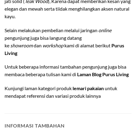
jati solid (
Teak Wood
), Karena dapat memberikan kesan yang
elegan dan mewah serta tiidak menghilangkan aksen natural
kayu.
Selain melakukan pembelian melalui jaringan
online
pengunjung juga bisa langung datang
ke
showroom
dan
workshop
kami di alamat berikut
Purus
Living
Untuk beberapa informasi tambahan pengunjung juga bisa
membaca beberapa tulisan kami di
Laman Blog Purus Living
Kunjungi laman kategori produk
lemari pakaian
untuk
mendapat referensi dan variasi produk lainnya
INFORMASI TAMBAHAN