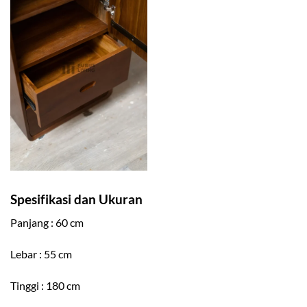
Spesifikasi dan Ukuran
Panjang : 60 cm
Lebar : 55 cm
Tinggi : 180 cm