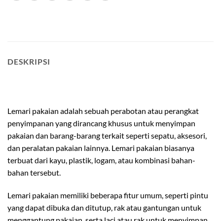
DESKRIPSI
lemari pakaian minimalis
Lemari pakaian adalah sebuah perabotan atau perangkat
penyimpanan yang dirancang khusus untuk menyimpan
pakaian dan barang-barang terkait seperti sepatu, aksesori,
dan peralatan pakaian lainnya. Lemari pakaian biasanya
terbuat dari kayu, plastik, logam, atau kombinasi bahan-
bahan tersebut.
Lemari pakaian memiliki beberapa fitur umum, seperti pintu
yang dapat dibuka dan ditutup, rak atau gantungan untuk
menggantung pakaian, serta laci atau rak untuk menyimpan