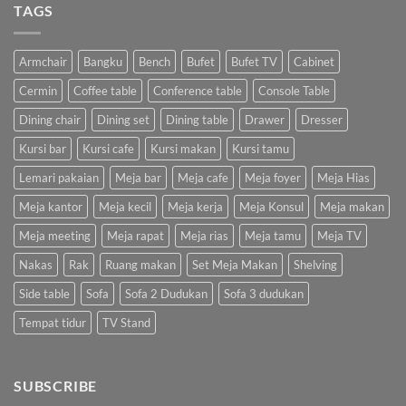
TAGS
Armchair
Bangku
Bench
Bufet
Bufet TV
Cabinet
Cermin
Coffee table
Conference table
Console Table
Dining chair
Dining set
Dining table
Drawer
Dresser
Kursi bar
Kursi cafe
Kursi makan
Kursi tamu
Lemari pakaian
Meja bar
Meja cafe
Meja foyer
Meja Hias
Meja kantor
Meja kecil
Meja kerja
Meja Konsul
Meja makan
Meja meeting
Meja rapat
Meja rias
Meja tamu
Meja TV
Nakas
Rak
Ruang makan
Set Meja Makan
Shelving
Side table
Sofa
Sofa 2 Dudukan
Sofa 3 dudukan
Tempat tidur
TV Stand
SUBSCRIBE