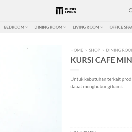
BEDROOM
DINING ROOM
LIVING ROOM
OFFICE SPA
HOME
»
SHOP
»
DINING RO
KURSI CAFE MI
Add to
Untuk kebutuhan terkait prod
wishlist
dapat menghubungi kami.