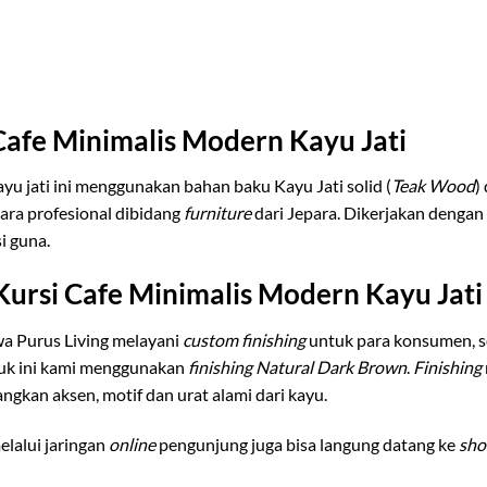
Cafe Minimalis Modern Kayu Jati
yu jati ini menggunakan bahan baku Kayu Jati solid (
Teak Wood
)
para profesional dibidang
furniture
dari Jepara. Dikerjakan dengan 
i guna.
Kursi Cafe Minimalis Modern Kayu Jati
a Purus Living melayani
custom finishing
untuk para konsumen, 
duk ini kami menggunakan
finishing Natural Dark Brown
.
Finishing
angkan aksen, motif dan urat alami dari kayu.
lalui jaringan
online
pengunjung juga bisa langung datang ke
sh