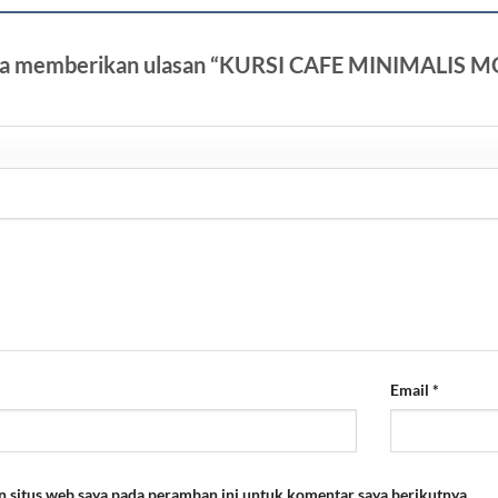
ama memberikan ulasan “KURSI CAFE MINIMALIS
Email
*
n situs web saya pada peramban ini untuk komentar saya berikutnya.