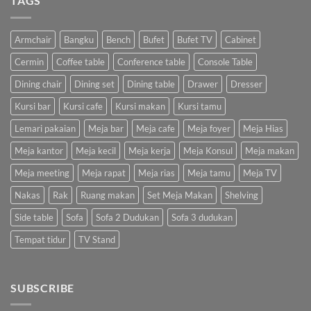
TAGS
Armchair
Bangku
Bench
Bufet
Bufet TV
Cabinet
Cermin
Coffee table
Conference table
Console Table
Dining chair
Dining set
Dining table
Drawer
Dresser
Kursi bar
Kursi cafe
Kursi makan
Kursi tamu
Lemari pakaian
Meja bar
Meja cafe
Meja foyer
Meja Hias
Meja kantor
Meja kecil
Meja kerja
Meja Konsul
Meja makan
Meja meeting
Meja rapat
Meja rias
Meja tamu
Meja TV
Nakas
Rak
Ruang makan
Set Meja Makan
Shelving
Side table
Sofa
Sofa 2 Dudukan
Sofa 3 dudukan
Tempat tidur
TV Stand
SUBSCRIBE