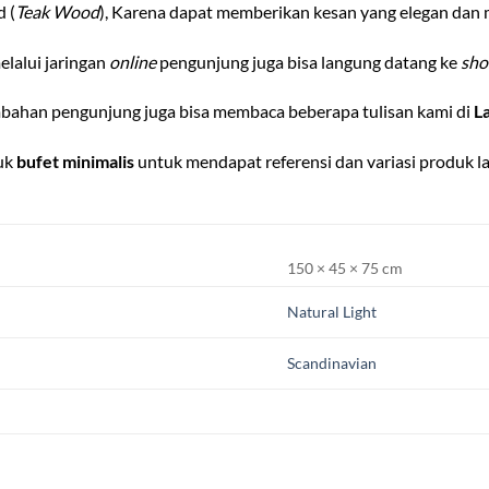
d (
Teak Wood
), Karena dapat memberikan kesan yang elegan dan 
lalui jaringan
online
pengunjung juga bisa langung datang ke
sh
bahan pengunjung juga bisa membaca beberapa tulisan kami di
L
duk
bufet minimalis
untuk mendapat referensi dan variasi produk l
150 × 45 × 75 cm
Natural Light
Scandinavian