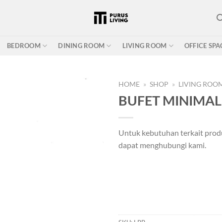
BEDROOM
DINING ROOM
LIVING ROOM
OFFICE SPA
HOME
»
SHOP
»
LIVING ROO
BUFET MINIMALI
Add to
Untuk kebutuhan terkait prod
wishlist
dapat menghubungi kami.