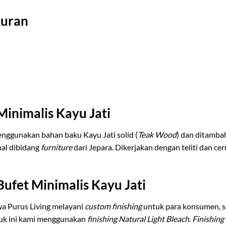
kuran
Minimalis Kayu Jati
menggunakan bahan baku Kayu Jati solid (
Teak Wood
) dan ditamba
nal dibidang
furniture
dari Jepara. Dikerjakan dengan teliti dan c
Bufet Minimalis Kayu Jati
a Purus Living melayani
custom finishing
untuk para konsumen, 
duk ini kami menggunakan
finishing Natural Light Bleach
.
Finishing