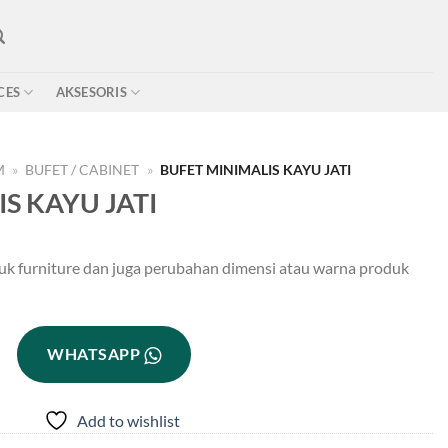
CES
AKSESORIS
M
»
BUFET / CABINET
»
BUFET MINIMALIS KAYU JATI
S KAYU JATI
uk furniture dan juga perubahan dimensi atau warna produk
WHATSAPP
Add to wishlist