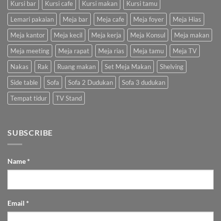
Kursi bar
Kursi cafe
Kursi makan
Kursi tamu
Lemari pakaian
Meja bar
Meja cafe
Meja foyer
Meja Hias
Meja kantor
Meja kecil
Meja kerja
Meja Konsul
Meja makan
Meja meeting
Meja rapat
Meja rias
Meja tamu
Meja TV
Nakas
Rak
Ruang makan
Set Meja Makan
Shelving
Side table
Sofa
Sofa 2 Dudukan
Sofa 3 dudukan
Tempat tidur
TV Stand
SUBSCRIBE
Name
*
Email
*