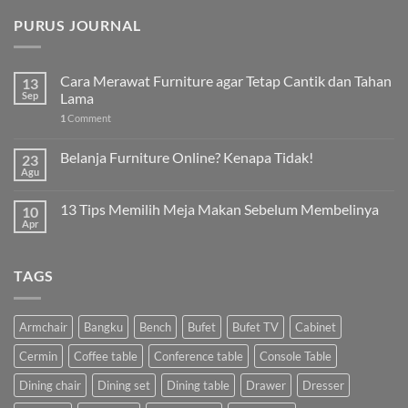
PURUS JOURNAL
Cara Merawat Furniture agar Tetap Cantik dan Tahan
13
Sep
Lama
1
Comment
Belanja Furniture Online? Kenapa Tidak!
23
Agu
13 Tips Memilih Meja Makan Sebelum Membelinya
10
Apr
TAGS
Armchair
Bangku
Bench
Bufet
Bufet TV
Cabinet
Cermin
Coffee table
Conference table
Console Table
Dining chair
Dining set
Dining table
Drawer
Dresser