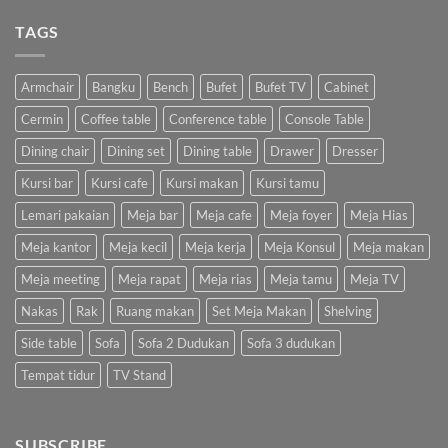
TAGS
Armchair
Bangku
Bench
Bufet
Bufet TV
Cabinet
Cermin
Coffee table
Conference table
Console Table
Dining chair
Dining set
Dining table
Drawer
Dresser
Kursi bar
Kursi cafe
Kursi makan
Kursi tamu
Lemari pakaian
Meja bar
Meja cafe
Meja foyer
Meja Hias
Meja kantor
Meja kecil
Meja kerja
Meja Konsul
Meja makan
Meja meeting
Meja rapat
Meja rias
Meja tamu
Meja TV
Nakas
Rak
Ruang makan
Set Meja Makan
Shelving
Side table
Sofa
Sofa 2 Dudukan
Sofa 3 dudukan
Tempat tidur
TV Stand
SUBSCRIBE