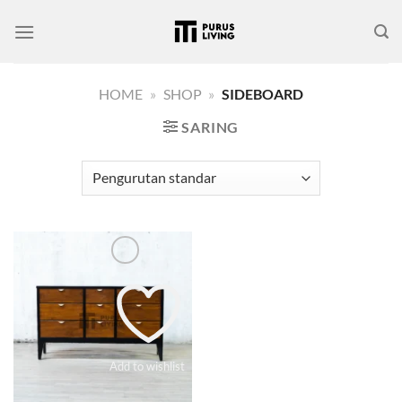
Skip
to
content
HOME
»
SHOP
»
SIDEBOARD
SARING
Add to wishlist